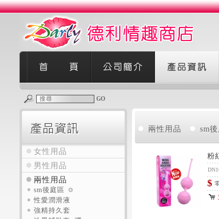
GO
兩性用品
sm
女性用品
粉
男性用品
DN1
兩性用品
$
零
sm後庭區
性愛潤滑液
強精持久套