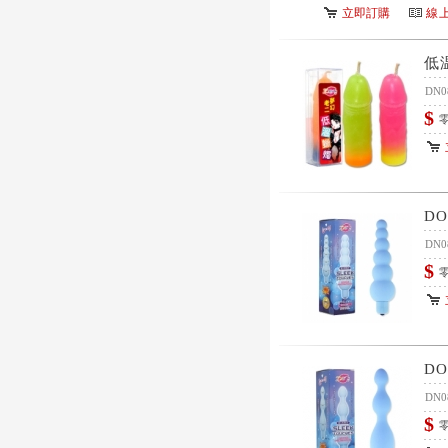
立即訂購
線
低
DN0
$
零
D
DN0
$
零
D
DN0
$
零