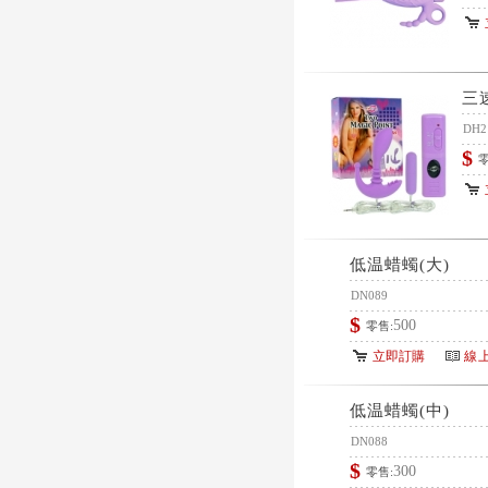
三
DH2
$
零
低温蜡蠋(大)
DN089
$
500
零售:
立即訂購
線
低温蜡蠋(中)
DN088
$
300
零售: