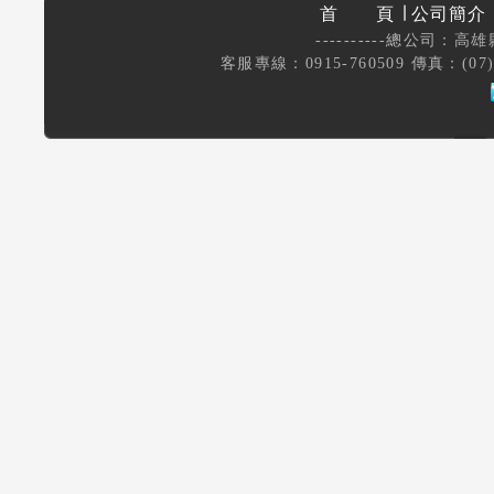
首 頁
∣
公司簡介
----------總公司：高雄
客服專線：0915-760509 傳真：(07)37