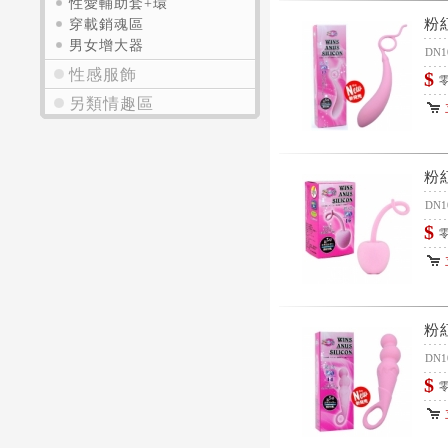
性愛輔助套+環
粉
穿載銷魂區
男女增大器
DN1
性感服飾
$
零
另類情趣區
粉
DN1
$
零
粉
DN1
$
零